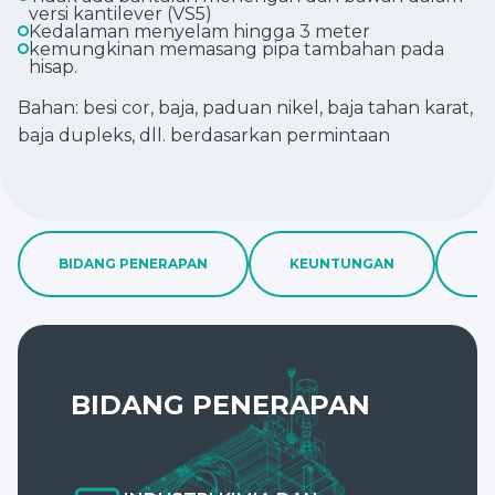
versi kantilever (VS5)
Kedalaman menyelam hingga 3 meter
kemungkinan memasang pipa tambahan pada
hisap.
Bahan: besi cor, baja, paduan nikel, baja tahan karat,
baja dupleks, dll. berdasarkan permintaan
BIDANG PENERAPAN
KEUNTUNGAN
FI
BIDANG PENERAPAN