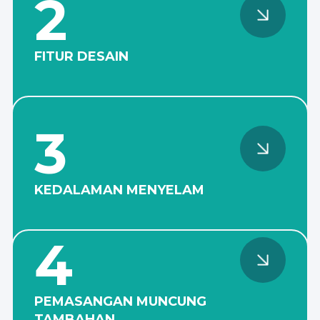
2
FITUR DESAIN
Tidak ada bantalan
menengah dan bawah dalam
versi kantilever (VS5).
3
KEDALAMAN MENYELAM
Kedalaman menyelam
hingga 3 meter.
4
PEMASANGAN MUNCUNG
TAMBAHAN