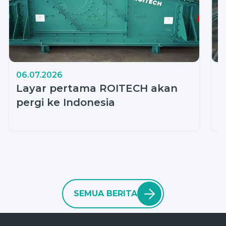
06.07.2026
2
Layar pertama ROITECH akan
P
pergi ke Indonesia
P
M
SEMUA BERITA