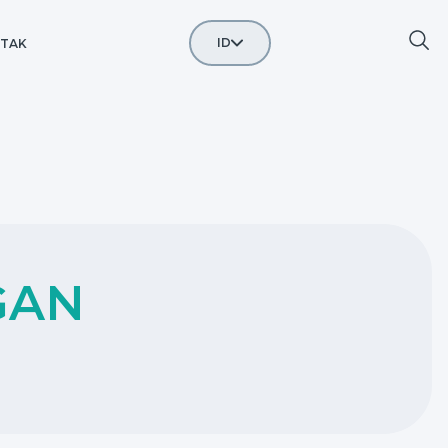
ID
TAK
RU
EN
CN
GAN