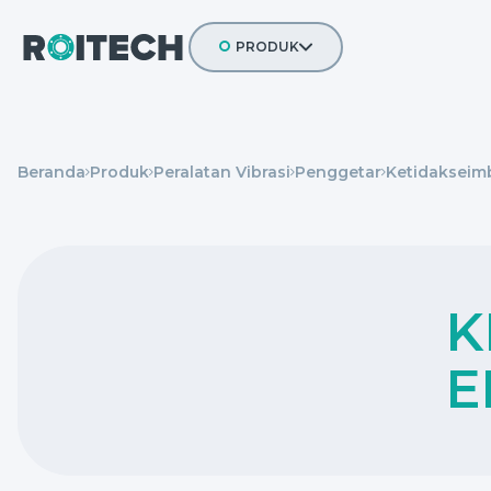
PRODUK
TEKNOLOGI PENGELOLAAN ALIRAN
PERALATAN PENGHANCUR MATERIA
Beranda
Produk
Peralatan Vibrasi
Penggetar
Ketidakseim
SISTEM DAN PERALATAN PENGGERA
KOMPONEN KONVEYOR
PELAPIS MILL
PERALATAN VIBRASI
K
E