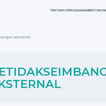
TENTANG PERUSAHAAN
BERITA
KON
L
bangan eksternal
K
ETIDAKSEIMBAN
KSTERNAL