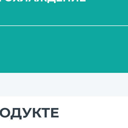
жидкостей с температурой до 200°C
лаждению зоны механического уплотнения 
.
ются на общей раме с электродвигателем.
лом электродвигателя посредством муфты.
РОДУКТЕ