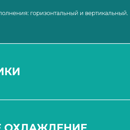
полнения: горизонтальный и вертикальный.
ИКИ
абота и сниженные шумовые и
и за счет уменьшенного расстояния межд
Е ОХЛАЖДЕНИЕ