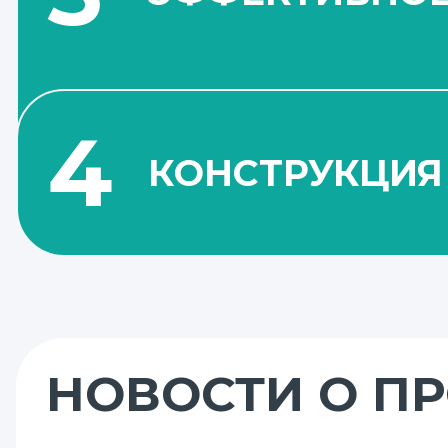
Возможность перекачивания 
благодаря эффективному ох
смазке подшипников маслом
4
КОНСТРУКЦИЯ
Насосные агрегаты поставля
Вал насоса соединяется с ва
НОВОСТИ О П