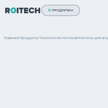
ПРОДУКТЫ
ТЕХНОЛОГИИ ПОТОКОВ
МЕЛЬНИЧНАЯ ФУТЕРОВКА
Главная
Продукты
Технологии потоков
Насосы для во
ВИБРООБОРУДОВАНИЕ
ДРОБИЛЬНОЕ ОБОРУДОВАНИЕ
МЕХАНИЧЕСКИЙ ПРИВОД
КОНВЕЙЕРНЫЕ РЕШЕНИЯ