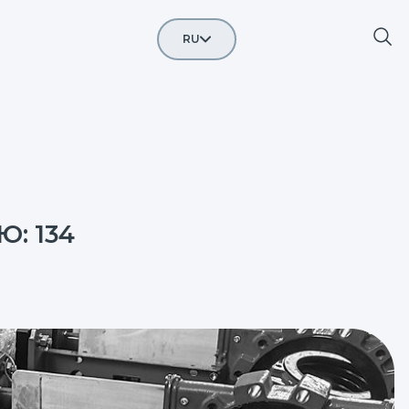
RU
EN
CN
ID
: 134