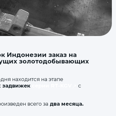
к Индонезии заказ на
едущих золотодобывающих
дня находится на этапе
х задвижек
серии RT-KGV
с
роизведен всего за
два месяца.