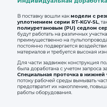
Индивидуальная доработк
В поставку вошли как
модели с ре
уплотнением серии RT-KGV-SL
, т
полиуретановым (PU) седлом се
будут работать на различных участк
преимущественно на пульпопровода
постоянно подвергается воздейств
материалов и требуется высокая изн
Для части задвижек конструкция по
была доработана с учетом запроса з
Специальная проточка в нижней 
потоку рабочей среды вымывать час
предотвратит их накопление, повы
работы оборудования.