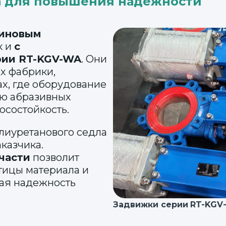
а для повышения надежности
зиновым
ак и
с
рии RT-KGV-WA
. Они
ах фабрики,
х, где оборудование
ию абразивных
осостойкость.
лиуретанового седла
аказчика.
части
позволит
тицы материала и
шая надежность
Задвижки серии
RT-KGV