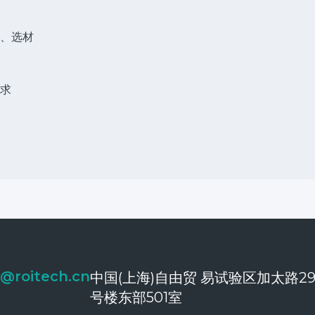
、选材
求
o@roitech.cn
中国(上海)自由贸 易试验区加太路29
号楼东部501室